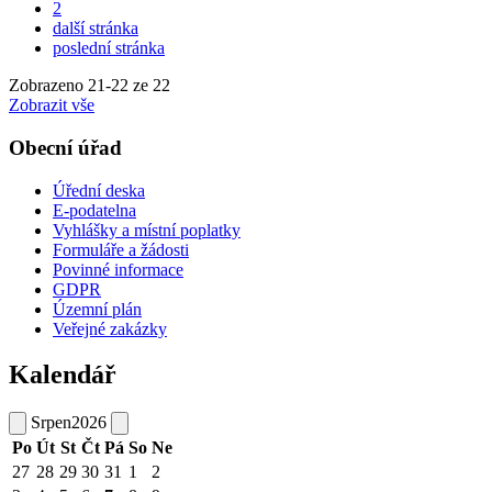
2
další stránka
poslední stránka
Zobrazeno
21
-
22
ze 22
Zobrazit vše
Obecní úřad
Úřední deska
E-podatelna
Vyhlášky a místní poplatky
Formuláře a žádosti
Povinné informace
GDPR
Územní plán
Veřejné zakázky
Kalendář
Srpen
2026
Po
Út
St
Čt
Pá
So
Ne
27
28
29
30
31
1
2