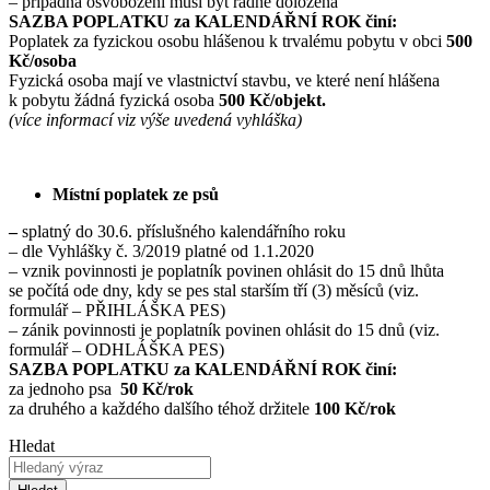
– případná osvobození musí být řádně doložena
SAZBA POPLATKU za KALENDÁŘNÍ ROK činí:
Poplatek za fyzickou osobu hlášenou k trvalému pobytu v obci
500
Kč/osoba
Fyzická osoba mají ve vlastnictví stavbu, ve které není hlášena
k pobytu žádná fyzická osoba
500 Kč/objekt.
(více informací viz výše uvedená vyhláška)
Místní poplatek ze psů
–
splatný do 30.6. příslušného kalendářního roku
– dle Vyhlášky č. 3/2019 platné od 1.1.2020
– vznik povinnosti je poplatník povinen ohlásit do 15 dnů lhůta
se počítá ode dny, kdy se pes stal starším tří (3) měsíců (viz.
formulář – PŘIHLÁŠKA PES)
– zánik povinnosti je poplatník povinen ohlásit do 15 dnů (viz.
formulář – ODHLÁŠKA PES)
SAZBA POPLATKU za KALENDÁŘNÍ ROK činí:
za jednoho psa
50 Kč/rok
za druhého a každého dalšího téhož držitele
100 Kč/rok
Hledat