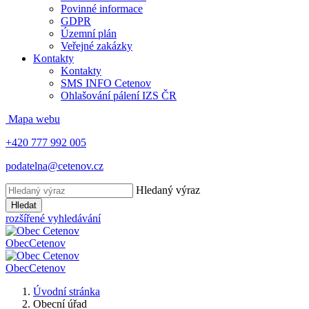
Povinné informace
GDPR
Územní plán
Veřejné zakázky
Kontakty
Kontakty
SMS INFO Cetenov
Ohlašování pálení IZS ČR
Mapa webu
+420 777 992 005
podatelna@cetenov.cz
Hledaný výraz
Hledat
rozšířené vyhledávání
Obec
Cetenov
Obec
Cetenov
Úvodní stránka
Obecní úřad