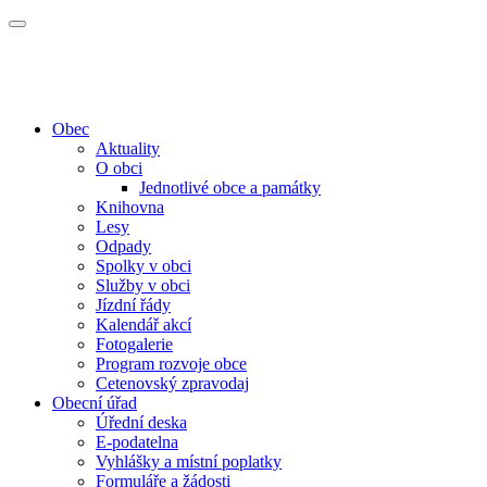
Obec
Aktuality
O obci
Jednotlivé obce a památky
Knihovna
Lesy
Odpady
Spolky v obci
Služby v obci
Jízdní řády
Kalendář akcí
Fotogalerie
Program rozvoje obce
Cetenovský zpravodaj
Obecní úřad
Úřední deska
E-podatelna
Vyhlášky a místní poplatky
Formuláře a žádosti