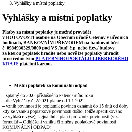
Vyhlášky a místní poplatky
Vyhlášky a místní poplatky
Platby za místní poplatky
je možné provádět
v
HOTOVOSTI
osobně na Obecním úřadě Cetenov v úředních
hodinách,
BANKOVNÍM PŘEVODEM
na bankovní účet
č. 0984936329/0800 pod VS /buď č.p. nebo č.ev./ budovy,
za kterou poplatek hradíte nebo nově lze poplatky uhradit
prostřednictvím
PLATEBNÍHO PORTÁLU LIBERECKÉHO
KRAJE
platební kartou.
Místní poplatek za komunální odpad
– splatný do 30.6. příslušného kalendářního roku
– dle Vyhlášky č. 2/2021 platné od 1.1.2022
– vznik povinnosti je poplatník povinen oznámit do 15 dnů od doby
kdy ke vzniku poplatkové povinnosti došlo, (blíže specifikováno
ve vyhlášce výše), stejná lhůta platí i pro zánik povinnosti (viz.
formulář – Odhlášení vzniku či změny poplatkové povinnosti
KOMUNÁLNÍ ODPAD)