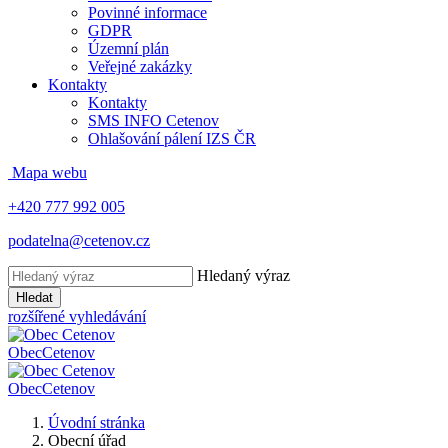
Povinné informace
GDPR
Územní plán
Veřejné zakázky
Kontakty
Kontakty
SMS INFO Cetenov
Ohlašování pálení IZS ČR
Mapa webu
+420 777 992 005
podatelna@cetenov.cz
Hledaný výraz
Hledat
rozšířené vyhledávání
Obec
Cetenov
Obec
Cetenov
Úvodní stránka
Obecní úřad