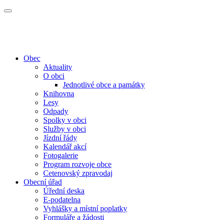
Obec
Aktuality
O obci
Jednotlivé obce a památky
Knihovna
Lesy
Odpady
Spolky v obci
Služby v obci
Jízdní řády
Kalendář akcí
Fotogalerie
Program rozvoje obce
Cetenovský zpravodaj
Obecní úřad
Úřední deska
E-podatelna
Vyhlášky a místní poplatky
Formuláře a žádosti