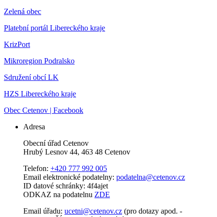
Zelená obec
Platební portál Libereckého kraje
KrizPort
Mikroregion Podralsko
Sdružení obcí LK
HZS Libereckého kraje
Obec Cetenov | Facebook
Adresa
Obecní úřad Cetenov
Hrubý Lesnov 44, 463 48 Cetenov
Telefon:
+420 777 992 005
Email elektronické podatelny:
podatelna@cetenov.cz
ID datové schránky: 4f4ajet
ODKAZ na podatelnu
ZDE
Email úřadu:
ucetni@cetenov.cz
(pro dotazy apod. -