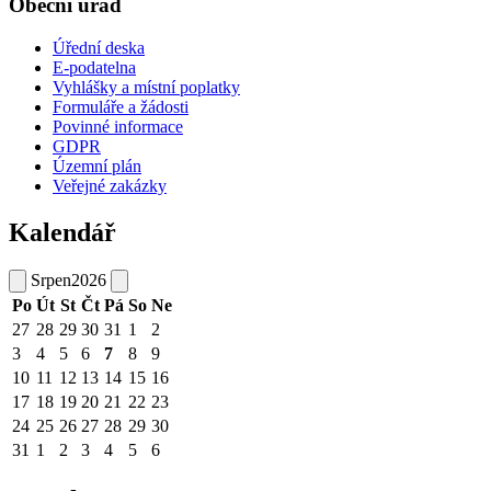
Obecní úřad
Úřední deska
E-podatelna
Vyhlášky a místní poplatky
Formuláře a žádosti
Povinné informace
GDPR
Územní plán
Veřejné zakázky
Kalendář
Srpen
2026
Po
Út
St
Čt
Pá
So
Ne
27
28
29
30
31
1
2
3
4
5
6
7
8
9
10
11
12
13
14
15
16
17
18
19
20
21
22
23
24
25
26
27
28
29
30
31
1
2
3
4
5
6