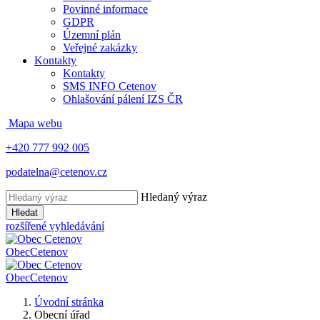
Povinné informace
GDPR
Územní plán
Veřejné zakázky
Kontakty
Kontakty
SMS INFO Cetenov
Ohlašování pálení IZS ČR
Mapa webu
+420 777 992 005
podatelna@cetenov.cz
Hledaný výraz
Hledat
rozšířené vyhledávání
Obec
Cetenov
Obec
Cetenov
Úvodní stránka
Obecní úřad