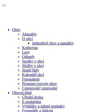
Obec
Aktuality
O obci
Jednotlivé obce a památky
Knihovna
Lesy
Odpady
Spolky v obci
Služby v obci
Jízdní řády
Kalendář akcí
Fotogalerie
Program rozvoje obce
Cetenovský zpravodaj
Obecní úřad
Úřední deska
E-podatelna
Vyhlášky a místní poplatky
Formuláře a žádosti