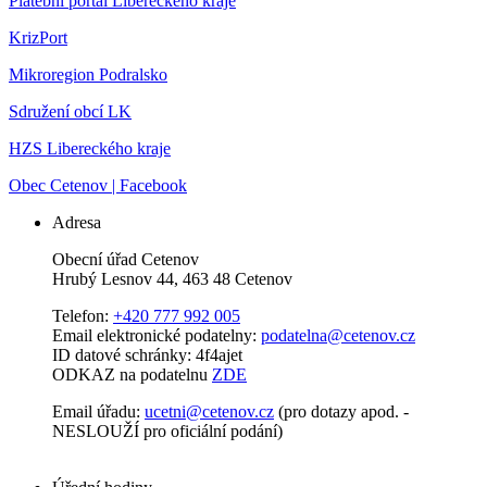
Platební portál Libereckého kraje
KrizPort
Mikroregion Podralsko
Sdružení obcí LK
HZS Libereckého kraje
Obec Cetenov | Facebook
Adresa
Obecní úřad Cetenov
Hrubý Lesnov 44, 463 48 Cetenov
Telefon:
+420 777 992 005
Email elektronické podatelny:
podatelna@cetenov.cz
ID datové schránky: 4f4ajet
ODKAZ na podatelnu
ZDE
Email úřadu:
ucetni@cetenov.cz
(pro dotazy apod. -
NESLOUŽÍ pro oficiální podání)