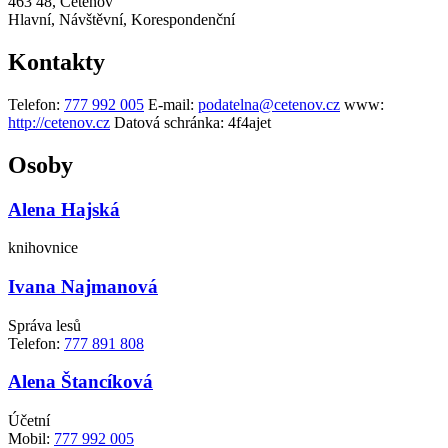
463 48, Cetenov
Hlavní, Návštěvní, Korespondenční
Kontakty
Telefon:
777 992 005
E-mail:
podatelna@cetenov.cz
www:
http://cetenov.cz
Datová schránka:
4f4ajet
Osoby
Alena Hajská
knihovnice
Ivana Najmanová
Správa lesů
Telefon:
777 891 808
Alena Štancíková
Účetní
Mobil:
777 992 005