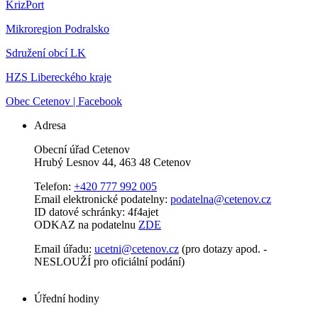
KrizPort
Mikroregion Podralsko
Sdružení obcí LK
HZS Libereckého kraje
Obec Cetenov | Facebook
Adresa
Obecní úřad Cetenov
Hrubý Lesnov 44, 463 48 Cetenov
Telefon:
+420 777 992 005
Email elektronické podatelny:
podatelna@cetenov.cz
ID datové schránky: 4f4ajet
ODKAZ na podatelnu
ZDE
Email úřadu:
ucetni@cetenov.cz
(pro dotazy apod. -
NESLOUŽÍ pro oficiální podání)
Úřední hodiny