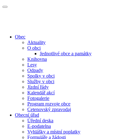
Obec
Aktuality
O obci
Jednotlivé obce a památky
Knihovna
Lesy
Odpady
Spolky v obci
Služby v obci
Jízdní řády
Kalendář akcí
Fotogalerie
Program rozvoje obce
Cetenovský zpravodaj
Obecní úřad
Úřední deska
E-podatelna
Vyhlášky a místní poplatky
Formuláře a žádosti