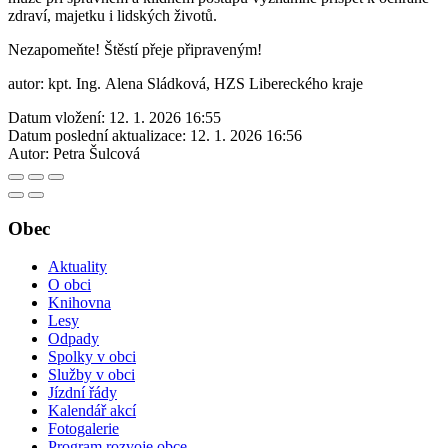
zdraví, majetku i lidských životů.
Nezapomeňte! Štěstí přeje připraveným!
autor: kpt. Ing. Alena Sládková, HZS Libereckého kraje
Datum vložení:
12. 1. 2026 16:55
Datum poslední aktualizace:
12. 1. 2026 16:56
Autor:
Petra Šulcová
Obec
Aktuality
O obci
Knihovna
Lesy
Odpady
Spolky v obci
Služby v obci
Jízdní řády
Kalendář akcí
Fotogalerie
Program rozvoje obce