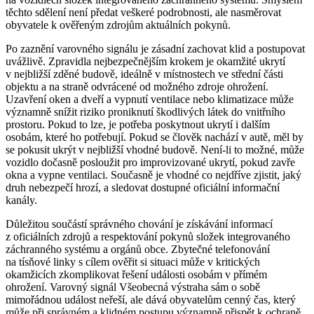
těchto sdělení není předat veškeré podrobnosti, ale nasměrovat
obyvatele k ověřeným zdrojům aktuálních pokynů.
Po zaznění varovného signálu je zásadní zachovat klid a postupovat
uvážlivě. Zpravidla nejbezpečnějším krokem je okamžité ukrytí
v nejbližší zděné budově, ideálně v místnostech ve střední části
objektu a na straně odvrácené od možného zdroje ohrožení.
Uzavření oken a dveří a vypnutí ventilace nebo klimatizace může
významně snížit riziko proniknutí škodlivých látek do vnitřního
prostoru. Pokud to lze, je potřeba poskytnout ukrytí i dalším
osobám, které ho potřebují. Pokud se člověk nachází v autě, měl by
se pokusit ukrýt v nejbližší vhodné budově. Není-li to možné, může
vozidlo dočasně posloužit pro improvizované ukrytí, pokud zavře
okna a vypne ventilaci. Současně je vhodné co nejdříve zjistit, jaký
druh nebezpečí hrozí, a sledovat dostupné oficiální informační
kanály.
Důležitou součástí správného chování je získávání informací
z oficiálních zdrojů a respektování pokynů složek integrovaného
záchranného systému a orgánů obce. Zbytečné telefonování
na tísňové linky s cílem ověřit si situaci může v kritických
okamžicích zkomplikovat řešení události osobám v přímém
ohrožení. Varovný signál Všeobecná výstraha sám o sobě
mimořádnou událost neřeší, ale dává obyvatelům cenný čas, který
může při správném a klidném postupu významně přispět k ochraně