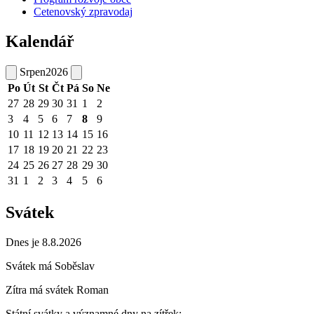
Cetenovský zpravodaj
Kalendář
Srpen
2026
Po
Út
St
Čt
Pá
So
Ne
27
28
29
30
31
1
2
3
4
5
6
7
8
9
10
11
12
13
14
15
16
17
18
19
20
21
22
23
24
25
26
27
28
29
30
31
1
2
3
4
5
6
Svátek
Dnes je 8.8.2026
Svátek má
Soběslav
Zítra má svátek
Roman
Státní svátky a významné dny na zítřek: