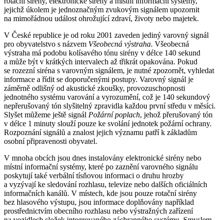
rotační sirény, elektronické sirény a místní informační systémy,
jejichž úkolem je jednoznačným zvukovým signálem upozornit
na mimořádnou událost ohrožující zdraví, životy nebo majetek.
V České republice je od roku 2001 zaveden jediný varovný signál
pro obyvatelstvo s názvem
Všeobecná výstraha
. Všeobecná
výstraha má podobu kolísavého tónu sirény v délce 140 sekund
a může být v krátkých intervalech až třikrát opakována. Pokud
se rozezní siréna s varovným signálem, je nutné zpozornět, vyhledat
informace a řídit se doporučenými postupy. Varovný signál je
záměrně odlišný od akustické zkoušky, provozuschopnosti
jednotného systému varování a vyrozumění, což je 140 sekundový
nepřerušovaný tón slyšitelný zpravidla každou první středu v měsíci.
Slyšet můžeme ještě signál
Požární poplach
, jehož přerušovaný tón
v délce 1 minuty slouží pouze ke svolání jednotek požární ochrany.
Rozpoznání signálů a znalost jejich významu patří k základům
osobní připravenosti obyvatel.
V mnoha obcích jsou dnes instalovány elektronické sirény nebo
místní informační systémy, které po zaznění varovného signálu
poskytují také verbální tísňovou informaci o druhu hrozby
a vyzývají ke sledování rozhlasu, televize nebo dalších oficiálních
informačních kanálů. V místech, kde jsou pouze rotační sirény
bez hlasového výstupu, jsou informace doplňovány například
prostřednictvím obecního rozhlasu nebo výstražných zařízení
na vozidlech složek integrovaného záchranného systému. Smyslem